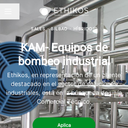
Compartir página
MENÚ DE EMPLEO
SALES
·
BILBAO
·
HÍBRIDO
KAM- Equipos de
bombeo industrial
Ethikos, en representación de un cliente
destacado en el sector de soluciones
industriales, está en la búsqueda de un/a
Comercial Técnico.
Aplica