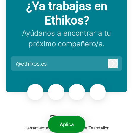
¿Ya trabajas en
Ethikos?
Ayúdanos a encontrar a tu
próximo compañero/a.
@ethikos.es
Iniciar 
Aplica
Herramientas de seguimiento
de Teamtailor