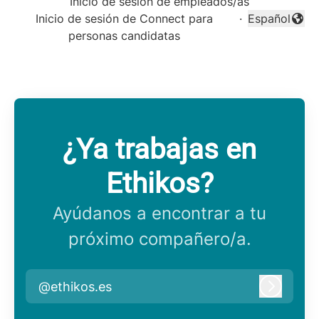
Inicio de sesión de empleados/as
Inicio de sesión de Connect para
·
Español
Cambiar idi
personas candidatas
¿Ya trabajas en
Ethikos?
Ayúdanos a encontrar a tu
próximo compañero/a.
@ethikos.es
Iniciar 