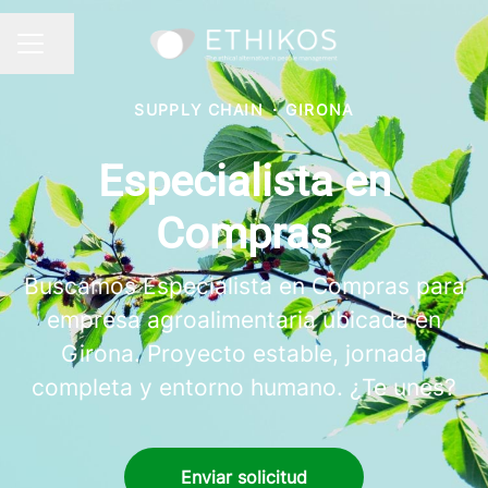
Compartir página
MENÚ DE EMPLEO
SUPPLY CHAIN
·
GIRONA
Especialista en
Compras
Buscamos Especialista en Compras para
empresa agroalimentaria ubicada en
Girona. Proyecto estable, jornada
completa y entorno humano. ¿Te unes?
Enviar solicitud